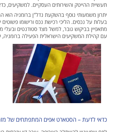
תעשיית ההייטק והשירותים העסקיים. למשקיעים, כד
יתרון משמעותי נוסף בהשקעת נדל"ן ברומניה הוא הח
בעלות על נכסים. הליכי רכישת נכס ורישומו פשוטים י
מתאפיין בביקוש גובר, למשל מצד סטודנטים ובעלי מ
עם קהילת המשקיעים הישראלית הפעילה ברומניה, שי
כדאי לדעת – הסטארט אפים המתפתחים של מזר
ליזם שמעוניין להשתלב באירופה, עורך דין אזרחות ר