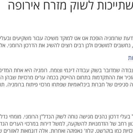
השתייכות לשוק מזרח אירופה
ב לדעת שרומניה הופכת אט אט למוקד משיכה עבור משקיעים ובעל
חשבים למושכים ולכן רבים רוצים להשיג את הדרכון הרומני. אל
ת
ודה שמדובר בשוק עבודה דינמי וצומח. רומניה היא אחת המדינ
הזכיר את ההתקדמות בתחום ההייטק בכמה ערים מרכזיות שבהן הש
סניפים של חברות בינלאומיות שפתחו מרכזי פיתוח ברומניה. תוכ
עלי דרכון נהנים מגישה נוחה לשוק הנדל"ן הרומני. מומחי נדל"
וון רחב של הזדמנויות להשקעה, למשל דירות במרכזי הערים הגדו
זיות כמו בוקרשט, קלוז' נאפוקה ואחרות. אלה דוגמאות לאזורי