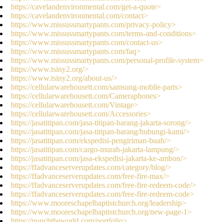
https://cavelandenvironmental.com/get-a-quote>
https://cavelandenvironmental.com/contact>
https://www.missussmartypants.com/privacy-policy>
https://www.missussmartypants.com/terms-and-conditions>
https://www.missussmartypants.com/contact-us>
https://www.missussmartypants.com/faq>
https://www.missussmartypants.com/personal-profile-system>
https://www.tsiny2.org/>
https://www.tsiny2.org/about-us/>
https://cellularwarehousett.com/samsung-moblie-parts>
https://cellularwarehousett.com/Cameraphones>
https://cellularwarehousett.com/Vintage>
https://cellularwarehousett.com/Accessories>
https://jasatitipan.com/jasa-titipan-barang-jakarta-sorong/>
https://jasatitipan.com/jasa-titipan-barang/hubungi-kami/>
https://jasatitipan.com/ekspedisi-pengiriman-buah/>
https://jasatitipan.com/cargo-murah-jakarta-lampung/>
https://jasatitipan.com/jasa-ekspedisi-jakarta-ke-ambon/>
https://ffadvanceserverupdates.com/category/blog/>
https://ffadvanceserverupdates.com/free-fire-max/>
https://ffadvanceserverupdates.com/free-fire-redeem-code/>
https://ffadvanceserverupdates.com/free-fire-redeem-code>
https://www.mooreschapelbaptistchurch.org/leadership>
https://www.mooreschapelbaptistchurch.org/new-page-1>
https://punchtheworld.com/portfolio>