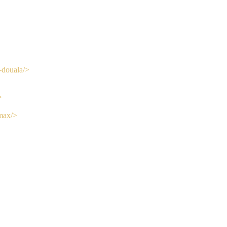
-douala/>
>
amax/>