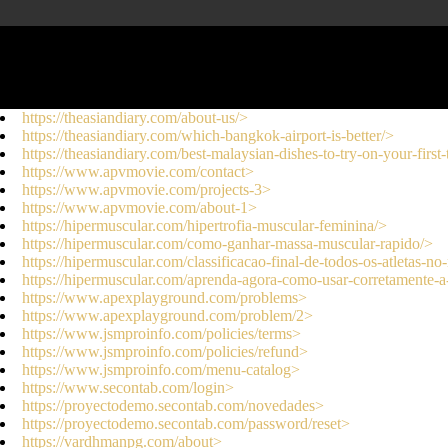
//
https://theasiandiary.com/about-us/>
https://theasiandiary.com/which-bangkok-airport-is-better/>
https://theasiandiary.com/best-malaysian-dishes-to-try-on-your-first-
https://www.apvmovie.com/contact>
https://www.apvmovie.com/projects-3>
https://www.apvmovie.com/about-1>
https://hipermuscular.com/hipertrofia-muscular-feminina/>
https://hipermuscular.com/como-ganhar-massa-muscular-rapido/>
https://hipermuscular.com/classificacao-final-de-todos-os-atletas-
https://hipermuscular.com/aprenda-agora-como-usar-corretamente-a-
https://www.apexplayground.com/problems>
https://www.apexplayground.com/problem/2>
https://www.jsmproinfo.com/policies/terms>
https://www.jsmproinfo.com/policies/refund>
https://www.jsmproinfo.com/menu-catalog>
https://www.secontab.com/login>
https://proyectodemo.secontab.com/novedades>
https://proyectodemo.secontab.com/password/reset>
https://vardhmanpg.com/about>