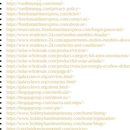
https://vardhmanpg.com/rental>
https://vardhmanpg.com/privacy-policy>
https://freedomairlineexpress.com/ticket>
https://freedomairlineexpress.com/contact-us>
https://freedomairlineexpress.com/about-us>
https://reservations.freedomairlineexpress.com/forgot-password>
https://www.residence-24.com/studios-meubles-douala/>
https://www.residence-24.com/appartements-studios-meubles-akwa
https://www.residence-24.com/terms-and-conditions/>
https://solar-wholesale.com/product/victron/>
https://solar-wholesale.com/product-category/kit-autoconsomacion/
https://solar-wholesale.com/product/kit-solar-aislada/>
https://solar-wholesale.com/product/estacion-energia-ecoflow-delt
https://solar-wholesale.com/page/4/>
https://galaxylawn.org/services.html>
https://galaxylawn.org/contactus.html>
https://galaxylawn.org/about.html>
https://thegapgroup.com/medicaid/>
https://thegapgroup.com/about-us/>
https://thegapgroup.com/macra-and-mips/>
https://thegapgroup.com/cqm/>
https://www.holdmyhandmatrimony.com/home/listing>
https://www.holdmyhandmatrimony.com/home/registration>
https://www.holdmyhandmatrimony.com/home/blogs>
https://cavelandenvironmental.com/services>