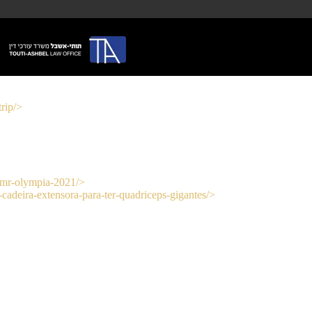
trip/>
no-mr-olympia-2021/>
cadeira-extensora-para-ter-quadriceps-gigantes/>