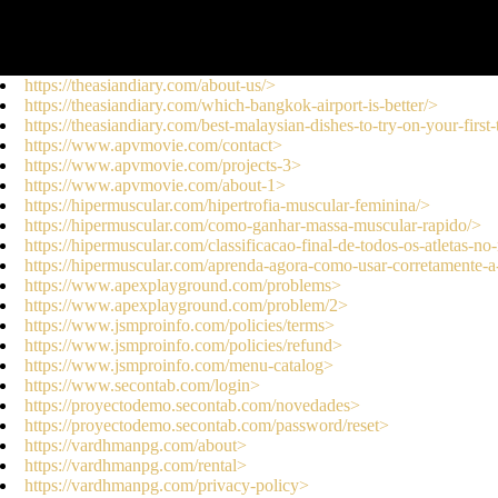
//
https://theasiandiary.com/about-us/>
https://theasiandiary.com/which-bangkok-airport-is-better/>
https://theasiandiary.com/best-malaysian-dishes-to-try-on-your-first-
https://www.apvmovie.com/contact>
https://www.apvmovie.com/projects-3>
https://www.apvmovie.com/about-1>
https://hipermuscular.com/hipertrofia-muscular-feminina/>
https://hipermuscular.com/como-ganhar-massa-muscular-rapido/>
https://hipermuscular.com/classificacao-final-de-todos-os-atletas-
https://hipermuscular.com/aprenda-agora-como-usar-corretamente-a-
https://www.apexplayground.com/problems>
https://www.apexplayground.com/problem/2>
https://www.jsmproinfo.com/policies/terms>
https://www.jsmproinfo.com/policies/refund>
https://www.jsmproinfo.com/menu-catalog>
https://www.secontab.com/login>
https://proyectodemo.secontab.com/novedades>
https://proyectodemo.secontab.com/password/reset>
https://vardhmanpg.com/about>
https://vardhmanpg.com/rental>
https://vardhmanpg.com/privacy-policy>