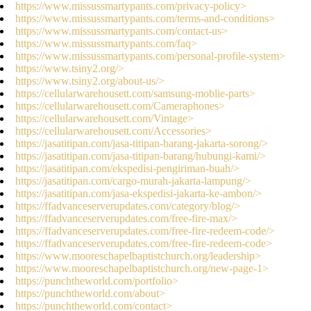
https://www.missussmartypants.com/privacy-policy>
https://www.missussmartypants.com/terms-and-conditions>
https://www.missussmartypants.com/contact-us>
https://www.missussmartypants.com/faq>
https://www.missussmartypants.com/personal-profile-system>
https://www.tsiny2.org/>
https://www.tsiny2.org/about-us/>
https://cellularwarehousett.com/samsung-moblie-parts>
https://cellularwarehousett.com/Cameraphones>
https://cellularwarehousett.com/Vintage>
https://cellularwarehousett.com/Accessories>
https://jasatitipan.com/jasa-titipan-barang-jakarta-sorong/>
https://jasatitipan.com/jasa-titipan-barang/hubungi-kami/>
https://jasatitipan.com/ekspedisi-pengiriman-buah/>
https://jasatitipan.com/cargo-murah-jakarta-lampung/>
https://jasatitipan.com/jasa-ekspedisi-jakarta-ke-ambon/>
https://ffadvanceserverupdates.com/category/blog/>
https://ffadvanceserverupdates.com/free-fire-max/>
https://ffadvanceserverupdates.com/free-fire-redeem-code/>
https://ffadvanceserverupdates.com/free-fire-redeem-code>
https://www.mooreschapelbaptistchurch.org/leadership>
https://www.mooreschapelbaptistchurch.org/new-page-1>
https://punchtheworld.com/portfolio>
https://punchtheworld.com/about>
https://punchtheworld.com/contact>