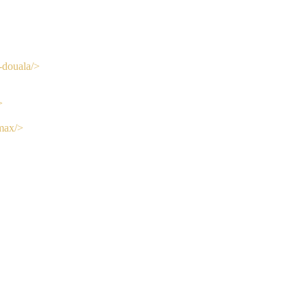
-douala/>
>
amax/>