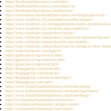
https://freedomairlineexpress.com/ticket>
https://freedomairlineexpress.com/contact-us>
https://freedomairlineexpress.com/about-us>
https://reservations.freedomairlineexpress.com/forgot-password>
https://www.residence-24.com/studios-meubles-douala/>
https://www.residence-24.com/appartements-studios-meubles-akwa
https://www.residence-24.com/terms-and-conditions/>
https://solar-wholesale.com/product/victron/>
https://solar-wholesale.com/product-category/kit-autoconsomacion/
https://solar-wholesale.com/product/kit-solar-aislada/>
https://solar-wholesale.com/product/estacion-energia-ecoflow-delt
https://solar-wholesale.com/page/4/>
https://galaxylawn.org/services.html>
https://galaxylawn.org/contactus.html>
https://galaxylawn.org/about.html>
https://thegapgroup.com/medicaid/>
https://thegapgroup.com/about-us/>
https://thegapgroup.com/macra-and-mips/>
https://thegapgroup.com/cqm/>
https://www.holdmyhandmatrimony.com/home/listing>
https://www.holdmyhandmatrimony.com/home/registration>
https://www.holdmyhandmatrimony.com/home/blogs>
https://cavelandenvironmental.com/services>
https://cavelandenvironmental.com/get-a-quote>
https://cavelandenvironmental.com/contact>