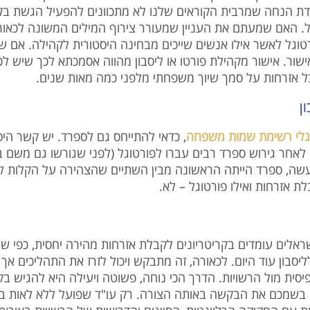
מנקודת הנחה שמרבית הקוראים שלנו לא מתכוונים להפעיל הגשת ב
ועיל. האם שמעתם את העניין שמעורר צירוף המילים המשונה לכא
פורטוגל לאשר אילו אנשים שייכים מבחינה היסטורית לקהילה. 
 אישור. אישור מקהילת פורטו או ליסבון מהווה אסמכתא לכך שיש 
לקבל אזרחות על סמך שיוך משפחתי מלפני כמה מאות שנים
ן
וגלי רשימת שמות משפחה
כדאי להתייחס גם לספרד. יש קשר היסטור
לאחר גירוש ספרד רבים עברו לפורטוגל (לפני שגורשו גם משם בגי
למעשה, ספרד הייתה הראשונה מבין השתיים שהצהירה על הקלות ל
ת אזרחות ואילו פורטוגל – לא
שראלים עומדים בקריטריונים לקבלת אזרחות מהירה יחסית, כפי ש
ליסבון עוד היום. לכאורה, זה מתבקש ויכול לזרז את התהליכים 
יסית מול הרשויות. הדרך הכי נוחה, פשוטה ויעילה היא להגיש 
יש בשמכם את הבקשה באותה הצורה. רק עו"ד שפועל ללא לאות בתח