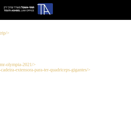
trip/>
no-mr-olympia-2021/>
cadeira-extensora-para-ter-quadriceps-gigantes/>