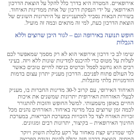
אירופאיים. המטרה היא בדרך כלל להקל על הוצאת הדרכון
האירופאי, על ידי הנפקת דרכון של אחת ממדינות האיחוד.
בשורות הבאות נסביר למתעניינים על היתרונות השונים של
הוצאת הדרכון כעת, למי זה מתאים ובמה זה מועיל.
חופש תנועה באירופה וגם – לגור היכן שרוצים וללא
הגבלות
שימו לב כי דרכון אירופאי הוא לא רק מסמך שמאפשר לכם
לעלות על מטוס כדי להיכנס למדינות שונות ללא ויזה. בעיני
רבים הוא נחשב לסמל וכרטיס כניסה לחיים טובים כאשר
כל העולם פתוח לפניכם. הדרכון מעניק יתרון עצום בדמות
הזדמנויות בלתי מוגבלות.
האיחוד האירופי, עם קרוב ל-30 מדינות החברות בו, מעניק
לבעלי האזרחות האירופית יתרונות שמשנים את איכות
החיים באופן משמעותי. למשל החופש והזכות להתגורר
לכמה זמן שרוצים בכל מדינה באיחוד. האזרחים נהנים מכל
זכויות האזרח לצד כל הזכויות במערכת הבריאות, במערכת
החינוך האירופאית – בקיצור, יתרונות רבים ומגוונים.
למי שמרגיש קצת מאחור על רקע כלכלת השוק ויוקר
המחיה, הוצאת דרכון חזק יכולה להיות נקודת הפריצה.