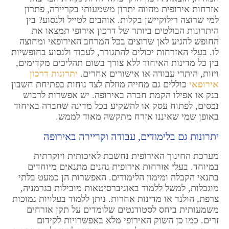
אזרחות אירופית מהווה יתרון משמעותי בקריירה, פתרון
למי שרוצה רילוקיישן בקלות. אוהבים לטייל ולנסוע? בין
היתרונות הבולטים ביותר של דרכון אירופי תמצאו את
החופש להגיע לאן שרוצים בכל המרחב האירופאי ומחוצה
לו. בעלי האזרחות יכולים להתגורר, לעבוד ולנסוע בחופשיות
בין כל מדינות האיחוד ללא צורך בשום תהליכים מקדימים,
ויזות, היתרי עבודה או אישורים אחרים.
יתרונות דרכון
אירופאי
כוללים גם מחייה מוזלת לצד נוחות בפתיחת חשבון
בנק או אפילו הקמת חברה באירופה. יש אפשרות לרכוש
נכסים, לפתוח עסק או להשקיע בכל מדינה שחברה באיחוד
באופן שמי שאיננו אזרח מתקשה מאוד לממש.
יתרונות גם בלימודים, עבודה וקריירה באירופה
מערכת החינוך האירופית נחשבת לאיכותית ויוקרתית
במיוחד. בעלי אזרחות אירופית נהנים מתנאים מיוחדים
בתנאי הקבלה ומימון הלימודים. האפשרות הן כמעט בלתי
מוגבלות, למשל ללמוד באוניברסיטאות מובילות בגרמניה,
צרפת, הולנד או מדינות אחרות. ניתן ללמוד בעלויות נמוכות
משמעותית ביחס לסטודנטים שלומדים על תקן אזרחים
זרים. כמו כן השוק האירופי מלא באפשרויות לקידום