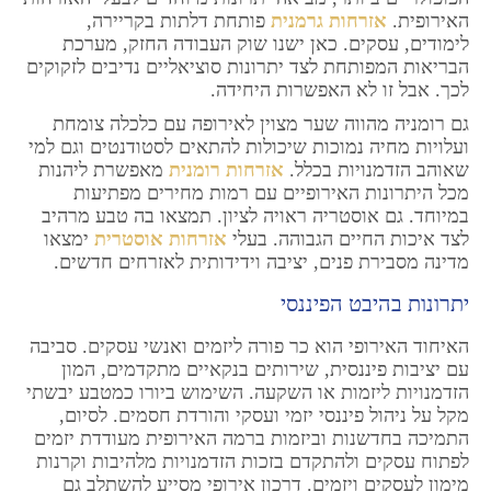
האירופית.
אזרחות גרמנית
פותחת דלתות בקריירה,
לימודים, עסקים. כאן ישנו שוק העבודה החזק, מערכת
הבריאות המפותחת לצד יתרונות סוציאליים נדיבים לזקוקים
לכך. אבל זו לא האפשרות היחידה.
גם רומניה מהווה שער מצוין לאירופה עם כלכלה צומחת
ועלויות מחיה נמוכות שיכולות להתאים לסטודנטים וגם למי
שאוהב הזדמנויות בכלל.
אזרחות רומנית
מאפשרת ליהנות
מכל היתרונות האירופיים עם רמות מחירים מפתיעות
במיוחד. גם אוסטריה ראויה לציון. תמצאו בה טבע מרהיב
לצד איכות החיים הגבוהה. בעלי
אזרחות אוסטרית
ימצאו
מדינה מסבירת פנים, יציבה וידידותית לאזרחים חדשים.
יתרונות בהיבט הפיננסי
האיחוד האירופי הוא כר פורה ליזמים ואנשי עסקים. סביבה
עם יציבות פיננסית, שירותים בנקאיים מתקדמים, המון
הזדמנויות ליזמות או השקעה. השימוש ביורו כמטבע יבשתי
מקל על ניהול פיננסי יזמי ועסקי והורדת חסמים. לסיום,
התמיכה בחדשנות וביזמות ברמה האירופית מעודדת יזמים
לפתוח עסקים ולהתקדם בזכות הזדמנויות מלהיבות וקרנות
מימון לעסקים ויזמים. דרכון אירופי מסייע להשתלב גם