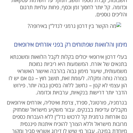
חשבונות, קבלת מספר תושב המקל על השלמת עסקאות
וכדומה. קל יותר לחסוך זמן וכסף, פחות עלויות תרגום
והליכים נוספים.
מימון והלוואות שפתוחים רק בפני אזרחים אירופאים
בעלי דרכון אירופאי יכולים בקלות לקבל הלוואות ומשכנתא
בתנאים של אזרח. המשמעות היא ריביות נמוכות
משמעותית, שיעור מימון גבוה בהרבה ואישור האשראי
בצורה נוחה ומקלה. לעומת זאת, תושב חוץ – גם אם יש לו
הון עצמי לא קטן – נחשב ללווה בסיכון גבוה יותר. פירוש
הדבר יותר דרישות בנקאיות, ערבויות וכדומה.
בגרמניה, פורטוגל, ספרד, צרפת ואיטליה, אזרחים אירופאים
מקבלים עדיפות בבנקים. עבור משקיע מישראל שמחזיק
גם אזרחות גרמנית קל לרכוש נדל"ן ללא העברות כספים
מרובות מישראל וללא הצורך להוכיח איתנות פיננסית
מיוחדת במינה. עבור מי שיש לו דירוג אשראי סביר ומקור