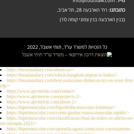
: info@toutilaw.com
מייל
כתובתנו
: רח' הארבעה 28, תל אביב.
(בנין הארבעה בנין צפוני קומה 10)
כל הזכויות למשרד עו"ד, תותי אשבל, 2022
//
https://theasiandiary.com/about-us/>
https://theasiandiary.com/which-bangkok-airport-is-better/>
https://theasiandiary.com/best-malaysian-dishes-to-try-on-your-first-
trip/>
https://www.apvmovie.com/contact>
https://www.apvmovie.com/projects-3>
https://www.apvmovie.com/about-1>
https://hipermuscular.com/hipertrofia-muscular-feminina/>
https://hipermuscular.com/como-ganhar-massa-muscular-rapido/>
https://hipermuscular.com/classificacao-final-de-todos-os-atletas-no-
mr-olympia-2021/>
https://hipermuscular.com/aprenda-agora-como-usar-corretamente-