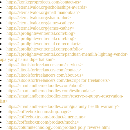
https://konkeproprojects.com/contact-us>
https://eternalvalor.org/scholarships-awards>
https://eternalvalor.org/matt-manoukian>
https://eternalvalor.org/shaun-blue>
https://eternalvalor.org/james-cathey>
https://eternalvalor.org/james-cathey>
https://aprolighteventrental.com/blog>
https://aprolighteventrental.com/blog>
https://aprolighteventrental.com/contact>
https://aprolighteventrental.com/portfolio>
https://aprolighteventrental.com/panduan-memilih-lighting-vendor-
apa-yang-harus-diperhatikan>
https://aitoolsforfreelancers.com/services>
https://aitoolsforfreelancers.com/contact>
https://aitoolsforfreelancers.com/about-us>
https://aitoolsforfreelancers.com/descript-for-freelancers>
https://smartlandbernedoodles.com/about>
https://smartlandbernedoodles.com/testimonials>
https://smartlandbernedoodles.com/reserve-a-puppy-reservation-
list>
https://smartlandbernedoodles.com/guaranty-health-warranty>
https://coffeeboxtr.com/shop-page>
https://coffeeboxtr.com/product/americano>
https://coffeeboxtr.com/product/mocha>
https://columntechnology.com/product-poly-reverse.html