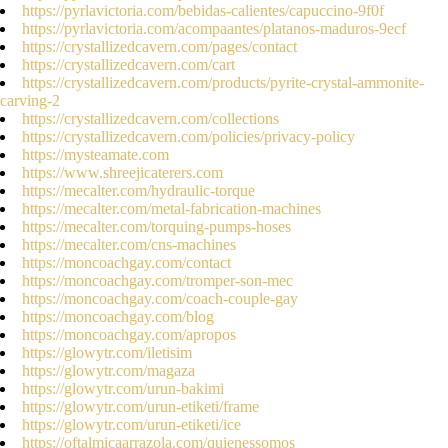
https://pyrlavictoria.com/bebidas-calientes/capuccino-9f0f
https://pyrlavictoria.com/acompaantes/platanos-maduros-9ecf
https://crystallizedcavern.com/pages/contact
https://crystallizedcavern.com/cart
https://crystallizedcavern.com/products/pyrite-crystal-ammonite-
carving-2
https://crystallizedcavern.com/collections
https://crystallizedcavern.com/policies/privacy-policy
https://mysteamate.com
https://www.shreejicaterers.com
https://mecalter.com/hydraulic-torque
https://mecalter.com/metal-fabrication-machines
https://mecalter.com/torquing-pumps-hoses
https://mecalter.com/cns-machines
https://moncoachgay.com/contact
https://moncoachgay.com/tromper-son-mec
https://moncoachgay.com/coach-couple-gay
https://moncoachgay.com/blog
https://moncoachgay.com/apropos
https://glowytr.com/iletisim
https://glowytr.com/magaza
https://glowytr.com/urun-bakimi
https://glowytr.com/urun-etiketi/frame
https://glowytr.com/urun-etiketi/ice
https://oftalmicaarrazola.com/quienessomos