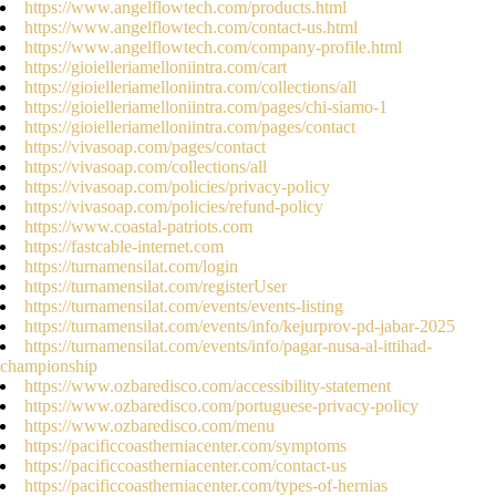
https://www.angelflowtech.com/products.html
https://www.angelflowtech.com/contact-us.html
https://www.angelflowtech.com/company-profile.html
https://gioielleriamelloniintra.com/cart
https://gioielleriamelloniintra.com/collections/all
https://gioielleriamelloniintra.com/pages/chi-siamo-1
https://gioielleriamelloniintra.com/pages/contact
https://vivasoap.com/pages/contact
https://vivasoap.com/collections/all
https://vivasoap.com/policies/privacy-policy
https://vivasoap.com/policies/refund-policy
https://www.coastal-patriots.com
https://fastcable-internet.com
https://turnamensilat.com/login
https://turnamensilat.com/registerUser
https://turnamensilat.com/events/events-listing
https://turnamensilat.com/events/info/kejurprov-pd-jabar-2025
https://turnamensilat.com/events/info/pagar-nusa-al-ittihad-
championship
https://www.ozbaredisco.com/accessibility-statement
https://www.ozbaredisco.com/portuguese-privacy-policy
https://www.ozbaredisco.com/menu
https://pacificcoastherniacenter.com/symptoms
https://pacificcoastherniacenter.com/contact-us
https://pacificcoastherniacenter.com/types-of-hernias