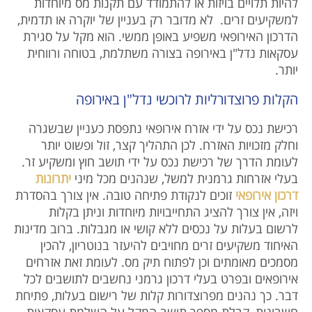
להיות תלויים בויזות או להתמודד עם תקנות מס מיוחדות
למשקיעים זרים. לא מדובר רק בעניין של יוקרה או תדמית,
הדרכון האירופאי משפיע באופן ממשי. הוא מקל על סגירת
עסקאות נדל"ן באירופה בצורה משתלמת, בטוחה ורווחית
יותר.
הקלות פרוצדורליות לרוכשי נדל"ן באירופה
רכישת נכס על ידי אזרח אירופאי נתפסת כעניין שבשגרה
וחלק מזכויות האזרח. לכן התהליך קצר, זול ופשוט יותר
לעומת הדרך של רכישת נכס על ידי תושב חוץ ומשקיע זר.
בעלי אזרחות גרמנית למשל, שנהנים מכל מיני
יתרונות
דרכון אירופאי
זוכים לנקודת פתיחה טובה. אין צורך בהסדרת
ויזה, אין צורך להציג התחייבויות מיוחדות וניתן בקלות
לרשום בעלות על נכסים ללא קושי או מגבלות. ברוב מדינות
האיחוד משקיעים זרים מחויבים להיעזר בנוטריון, להכין
מסמכים מאומתים וכן לפתוח תיק מס. לעומת זאת אזרחים
אירופאים ובפרט בעלי דרכון גרמני נחשבים לתושבים לכל
דבר. כך נהנים מפרוצדורות קלות של רישום בעלות, פתיחת