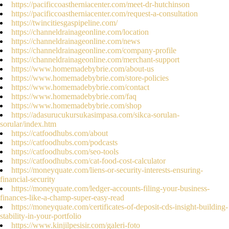
https://pacificcoastherniacenter.com/meet-dr-hutchinson
https://pacificcoastherniacenter.com/request-a-consultation
https://twincitiesgaspipeline.com/
https://channeldrainageonline.com/location
https://channeldrainageonline.com/news
https://channeldrainageonline.com/company-profile
https://channeldrainageonline.com/merchant-support
https://www.homemadebybrie.com/about-us
https://www.homemadebybrie.com/store-policies
https://www.homemadebybrie.com/contact
https://www.homemadebybrie.com/faq
https://www.homemadebybrie.com/shop
https://adasurucukursukasimpasa.com/sikca-sorulan-
sorular/index.htm
https://catfoodhubs.com/about
https://catfoodhubs.com/podcasts
https://catfoodhubs.com/seo-tools
https://catfoodhubs.com/cat-food-cost-calculator
https://moneyquate.com/liens-or-security-interests-ensuring-
financial-security
https://moneyquate.com/ledger-accounts-filing-your-business-
finances-like-a-champ-super-easy-read
https://moneyquate.com/certificates-of-deposit-cds-insight-building-
stability-in-your-portfolio
https://www.kinjilpesisir.com/galeri-foto