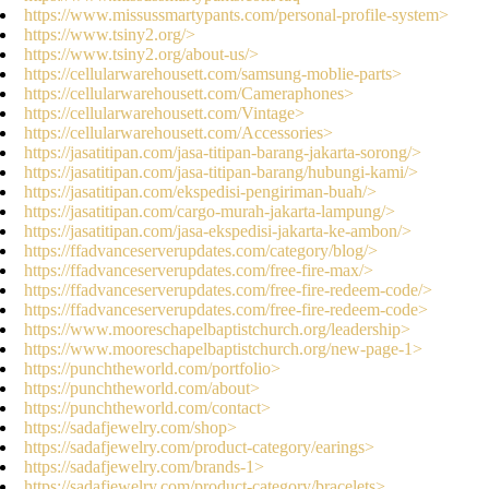
https://www.missussmartypants.com/personal-profile-system>
https://www.tsiny2.org/>
https://www.tsiny2.org/about-us/>
https://cellularwarehousett.com/samsung-moblie-parts>
https://cellularwarehousett.com/Cameraphones>
https://cellularwarehousett.com/Vintage>
https://cellularwarehousett.com/Accessories>
https://jasatitipan.com/jasa-titipan-barang-jakarta-sorong/>
https://jasatitipan.com/jasa-titipan-barang/hubungi-kami/>
https://jasatitipan.com/ekspedisi-pengiriman-buah/>
https://jasatitipan.com/cargo-murah-jakarta-lampung/>
https://jasatitipan.com/jasa-ekspedisi-jakarta-ke-ambon/>
https://ffadvanceserverupdates.com/category/blog/>
https://ffadvanceserverupdates.com/free-fire-max/>
https://ffadvanceserverupdates.com/free-fire-redeem-code/>
https://ffadvanceserverupdates.com/free-fire-redeem-code>
https://www.mooreschapelbaptistchurch.org/leadership>
https://www.mooreschapelbaptistchurch.org/new-page-1>
https://punchtheworld.com/portfolio>
https://punchtheworld.com/about>
https://punchtheworld.com/contact>
https://sadafjewelry.com/shop>
https://sadafjewelry.com/product-category/earings>
https://sadafjewelry.com/brands-1>
https://sadafjewelry.com/product-category/bracelets>