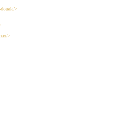
-douala/>
>
amax/>