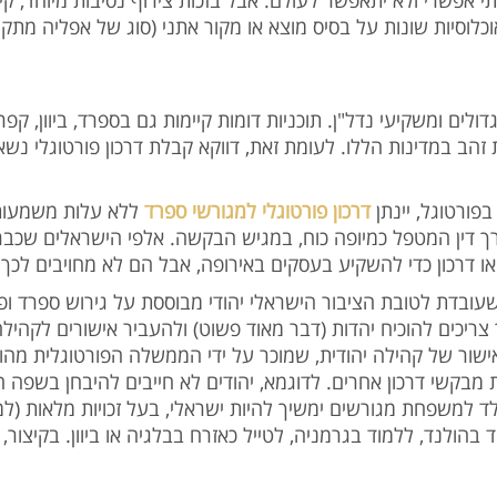
לתי אפשרי ולא יתאפשר לעולם. אבל בזכות צירוף נסיבות מיוחד, 
אוכלוסיות שונות על בסיס מוצא או מקור אתני (סוג של אפליה מ
ולים ומשקיעי נדל"ן. תוכניות דומות קיימות גם בספרד, ביוון, קפ
זהב במדינות הללו. לעומת זאת, דווקא קבלת דרכון פורטוגלי נשא
ורטוגל, יינתן
דרכון פורטוגלי למגורשי ספרד
ללא עלות משמעות,
ך דין המטפל כמיופה כוח, במגיש הבקשה. אלפי הישראלים שכבר ס
ציאו דרכון כדי להשקיע בעסקים באירופה, אבל הם לא מחויבים ל
עובדת לטובת הציבור הישראלי יהודי מבוססת על גירוש ספרד ו
ים להוכיח יהדות (דבר מאוד פשוט) ולהעביר אישורים לקהילה 
. אישור של קהילה יהודית, שמוכר על ידי הממשלה הפורטוגלית מ
שי דרכון אחרים. לדוגמא, יהודים לא חייבים להיבחן בשפה הפור
לד למשפחת מגורשים ימשיך להיות ישראלי, בעל זכויות מלאות (למ
ד בהולנד, ללמוד בגרמניה, לטייל כאזרח בבלגיה או ביוון. בקיצ