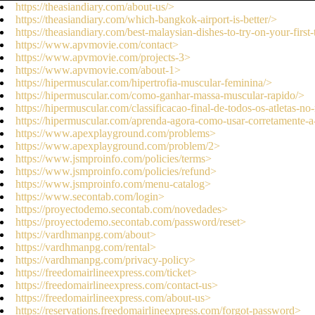
https://theasiandiary.com/about-us/>
https://theasiandiary.com/which-bangkok-airport-is-better/>
https://theasiandiary.com/best-malaysian-dishes-to-try-on-your-first-
https://www.apvmovie.com/contact>
https://www.apvmovie.com/projects-3>
https://www.apvmovie.com/about-1>
https://hipermuscular.com/hipertrofia-muscular-feminina/>
https://hipermuscular.com/como-ganhar-massa-muscular-rapido/>
https://hipermuscular.com/classificacao-final-de-todos-os-atletas-
https://hipermuscular.com/aprenda-agora-como-usar-corretamente-a-
https://www.apexplayground.com/problems>
https://www.apexplayground.com/problem/2>
https://www.jsmproinfo.com/policies/terms>
https://www.jsmproinfo.com/policies/refund>
https://www.jsmproinfo.com/menu-catalog>
https://www.secontab.com/login>
https://proyectodemo.secontab.com/novedades>
https://proyectodemo.secontab.com/password/reset>
https://vardhmanpg.com/about>
https://vardhmanpg.com/rental>
https://vardhmanpg.com/privacy-policy>
https://freedomairlineexpress.com/ticket>
https://freedomairlineexpress.com/contact-us>
https://freedomairlineexpress.com/about-us>
https://reservations.freedomairlineexpress.com/forgot-password>