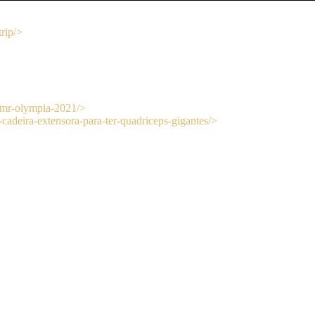
trip/>
no-mr-olympia-2021/>
cadeira-extensora-para-ter-quadriceps-gigantes/>