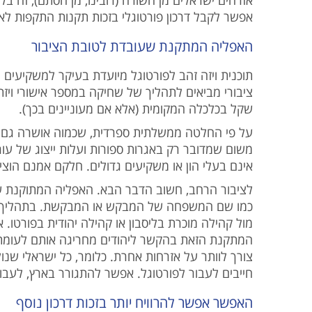
אזרחים ישראלים מן השורה (רובינו, מן הסתם), זה ב.
אפשר לקבל דרכון פורטוגלי בזכות תקנות התקפות ל).
האפליה המתקנת שעובדת לטובת הציבור
תוכנית ויזה זהב לפורטוגל מיועדת בעיקר למשקיעים גד
ציבורי מביאים לתהליך של שחיקה במספר אישורי ויזת 
שקל בכלכלה המקומית (אלא אם מעוניינים בכך).
על פי החלטה ממשלתית ספרדית, שכמוה אושרה גם בפ
משום שמדובר רק באגרות ספורות ועלות ייצוג של עור
אינם בעלי הון או משקיעים גדולים. חלקם אמנם הו.
לציבור הרחב, חשוב הדבר הבא. האפליה המתוקנת ש.
כמו שם המשפחה של המבקש או המבקשת. בתהליך צריכ
מול קהילה מוכרת בליסבון או קהילה יהודית בפורטו
המתקנת הזאת בהקשר ליהודים מחריגה אותם לעומת מבק
צורך לוותר על אזרחות אחרת. כלומר, כל ישראלי שנו
חייבים לעבור לפורטוגל. אפשר להתגורר בארץ, לעבו".
האפשר אפשר להרוויח יותר בזכות דרכון נוסף