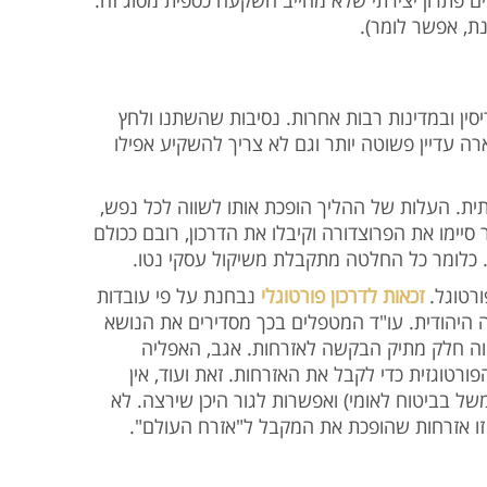
קיים פתרון יצירתי שלא מחייב השקעה כספית מסוג זה
תקנת, אפשר לומר
ריסין ובמדינות רבות אחרות. נסיבות שהשתנו ולחץ
רה עדיין פשוטה יותר וגם לא צריך להשקיע אפילו
ית. העלות של ההליך הופכת אותו לשווה לכל נפש
יימו את הפרוצדורה וקיבלו את הדרכון, רובם ככולם
כך. כלומר כל החלטה מתקבלת משיקול עסקי נטו
פורטוגל
זכאות לדרכון פורטוגלי
נבחנת על פי עובדות
היהודית. עו"ד המטפלים בכך מסדירים את הנושא
הווה חלק מתיק הבקשה לאזרחות. אגב, האפליה
טוגזית כדי לקבל את האזרחות. זאת ועוד, אין
של בביטוח לאומי) ואפשרות לגור היכן שירצה. לא
ור, זו אזרחות שהופכת את המקבל ל"אזרח העולם