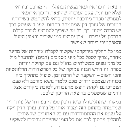
הוצאת דרכון אירופאי נעשית בתהליך די מורכב ובוודאי
שלא יום יומי. עקב העובדה שהוצאת דרכון אירופאי
למגורשי ספרד מורכבת יחסית, כדאי להשתמש בשירותיו
הטובים של עורך דין שמתמחה בתחום. לעו"ד שעוסק בכך
יש הרבה ניסיון. כך, כל מה שצריך להתבצע לצורך קבלת
הדרכון על ידיכם – אכן יתבצע כמו שצריך ובאופן היעיל
והאפקטיבי ביותר שאפשר.
כמו כל תהליך בירוקרטי שקשור לקבלת אזרחות של מדינה
אחרת, צריך לטפל בכל מיני מסמכים (רבים) ולהתנהל מול
כל מיני גופים ממשלתיים בחו"ל וגם עם קהילת יהדות
ספרד. זה דורש הבנה עמוקה של כל הפרוצדורות הרלוונטיות
והכי חשוב – השקעה של הרבה זמן. טיפול בתהליך כזה
בכוחות עצמכם ידרוש מכם ללמוד נושא מורכב ולא פעם
תצטרכו גם לקחת חופש מהעבודה, לטובת ביקורים אצל
גורמים שמטפלים בהוצאת הדרכון שלכם.
במקרה שתחליטו להוציא דרכון ספרדי בעזרתו של עורך דין
שמתמחה בתחום הזה ומכיר אותו על בוריו, עורך הדין ייקח
על עצמו את ההתמודדדות עם כל האתגרים שקשורים
לתהליך ויחסוך לכם את כל הזמן שהייתם צריכים להשקיע.