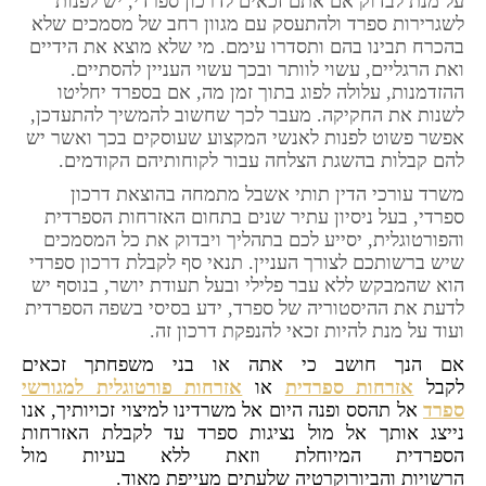
על מנת לבדוק אם אתם זכאים לדרכון ספרדי, יש לפנות
לשגרירות ספרד ולהתעסק עם מגוון רחב של מסמכים שלא
בהכרח תבינו בהם ותסדרו עימם. מי שלא מוצא את הידיים
ואת הרגליים, עשוי לוותר ובכך עשוי העניין להסתיים.
ההזדמנות, עלולה לפוג בתוך זמן מה, אם בספרד יחליטו
לשנות את החקיקה. מעבר לכך שחשוב להמשיך להתעדכן,
אפשר פשוט לפנות לאנשי המקצוע שעוסקים בכך ואשר יש
להם קבלות בהשגת הצלחה עבור לקוחותיהם הקודמים.
משרד עורכי הדין תותי אשבל מתמחה בהוצאת דרכון
ספרדי, בעל ניסיון עתיר שנים בתחום האזרחות הספרדית
והפורטוגלית, יסייע לכם בתהליך ויבדוק את כל המסמכים
שיש ברשותכם לצורך העניין. תנאי סף לקבלת דרכון ספרדי
הוא שהמבקש ללא עבר פלילי ובעל תעודת יושר, בנוסף יש
לדעת את ההיסטוריה של ספרד, ידע בסיסי בשפה הספרדית
ועוד על מנת להיות זכאי להנפקת דרכון זה.
אם הנך חושב כי אתה או בני משפחתך זכאים
לקבל
אזרחות ספרדית
או
אזרחות פורטוגלית למגורשי
ספרד
אל תהסס ופנה היום אל משרדינו למיצוי זכויותיך, אנו
נייצג אותך אל מול נציגות ספרד עד לקבלת האזרחות
הספרדית המיוחלת וזאת ללא בעיות מול
הרשויות והביורוקרטיה שלעתים מעייפת מאוד.