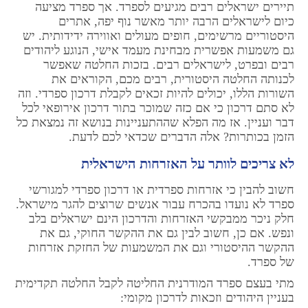
תיירים ישראלים רבים מגיעים לספרד. אך ספרד מציעה
כיום לישראלים הרבה יותר מאשר נוף יפה, אתרים
היסטוריים מרשימים, חופים מעולים ואווירה ידידותית. יש
גם משמעות אפשרית מבחינת מעמד אישי, הנוגע ליהודים
רבים ובפרט, לישראלים רבים. בזכות החלטה שאפשר
לכנותה החלטה היסטורית, רבים מכם, הקוראים את
השורות הללו, יכולים להיות זכאים לקבלת דרכון ספרדי. וזה
לא סתם דרכון כי אם כזה שמוכר בתור דרכון אירופאי לכל
דבר ועניין. אז מה הפלא שההתעניינות בנושא זה נמצאת כל
הזמן בכותרות? אלה הדברים שכדאי לכם לדעת.
לא צריכים לוותר על האזרחות הישראלית
חשוב להבין כי אזרחות ספרדית או דרכון ספרדי למגורשי
ספרד לא נועדו בהכרח עבור אנשים שרוצים להגר מישראל.
חלק ניכר ממבקשי האזרחות והדרכון הינם ישראלים בלב
ונפש. אם כן, חשוב לבין גם את ההקשר החוקי, גם את
ההקשר ההיסטורי וגם את המשמעות של החזקת אזרחות
של ספרד.
מתי בעצם ספרד המודרנית החליטה לקבל החלטה תקדימית
בעניין היהודים וזכאות לדרכון מקומי: