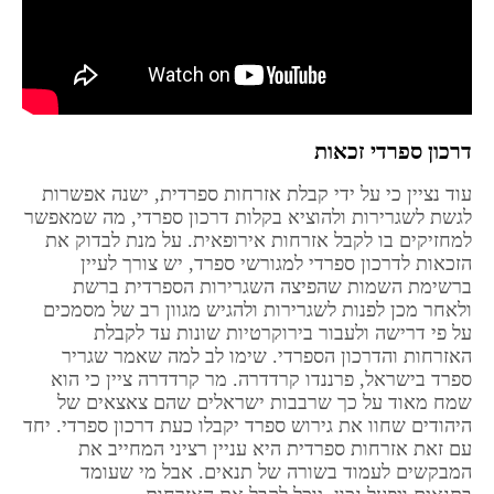
דרכון ספרדי זכאות
עוד נציין כי על ידי קבלת אזרחות ספרדית, ישנה אפשרות
לגשת לשגרירות ולהוציא בקלות דרכון ספרדי, מה שמאפשר
למחזיקים בו לקבל אזרחות אירופאית. על מנת לבדוק את
הזכאות לדרכון ספרדי למגורשי ספרד, יש צורך לעיין
ברשימת השמות שהפיצה השגרירות הספרדית ברשת
ולאחר מכן לפנות לשגרירות ולהגיש מגוון רב של מסמכים
על פי דרישה ולעבור בירוקרטיות שונות עד לקבלת
האזרחות והדרכון הספרדי. שימו לב למה שאמר שגריר
ספרד בישראל, פרננדו קרדדרה. מר קרדדרה ציין כי הוא
שמח מאוד על כך שרבבות ישראלים שהם צאצאים של
היהודים שחוו את גירוש ספרד יקבלו כעת דרכון ספרדי. יחד
עם זאת אזרחות ספרדית היא עניין רציני המחייב את
המבקשים לעמוד בשורה של תנאים. אבל מי שעומד