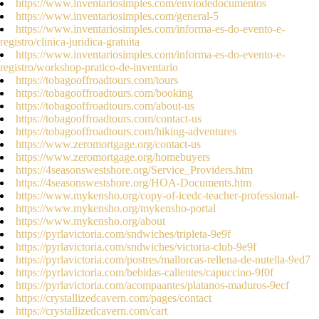
https://www.inventariosimples.com/enviodedocumentos
https://www.inventariosimples.com/general-5
https://www.inventariosimples.com/informa-es-do-evento-e-
registro/clinica-juridica-gratuita
https://www.inventariosimples.com/informa-es-do-evento-e-
registro/workshop-pratico-de-inventario
https://tobagooffroadtours.com/tours
https://tobagooffroadtours.com/booking
https://tobagooffroadtours.com/about-us
https://tobagooffroadtours.com/contact-us
https://tobagooffroadtours.com/hiking-adventures
https://www.zeromortgage.org/contact-us
https://www.zeromortgage.org/homebuyers
https://4seasonswestshore.org/Service_Providers.htm
https://4seasonswestshore.org/HOA-Documents.htm
https://www.mykensho.org/copy-of-icedc-teacher-professional-
https://www.mykensho.org/mykensho-portal
https://www.mykensho.org/about
https://pyrlavictoria.com/sndwiches/tripleta-9e9f
https://pyrlavictoria.com/sndwiches/victoria-club-9e9f
https://pyrlavictoria.com/postres/mallorcas-rellena-de-nutella-9ed7
https://pyrlavictoria.com/bebidas-calientes/capuccino-9f0f
https://pyrlavictoria.com/acompaantes/platanos-maduros-9ecf
https://crystallizedcavern.com/pages/contact
https://crystallizedcavern.com/cart