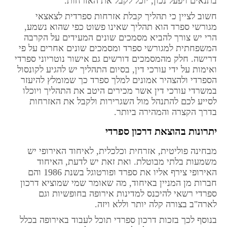
בתנאים ויפעל נכון, יוכל לקבל את האזרחות.
חשוב לציין כי תהליך קבלת אזרחות ספרדית לצאצאי
מגורשי ספרד הוא תהליך שאינו פשוט כפי שהוא נשמע,
הרי יש צורך להביא מסמכים שונים המעידים על הקרבה
המשפחתית למגורשי ספרד ומסמכים שונים אחרים על פי
דרישה. חלק מהמסמכים דורשים גם אישור נוטריוני ספרדי
ואימות על ידי עורכי דין, בסיום התהליך יש להגיע לקונסול
הספרדי ולהצהיר אמונים למלך ספרד כך שמומלץ להיעזר
במשרדי עורכי דין אשר מכירים היטב את התהליך ויוכלו
לסייע לכם להתנהל מול השגרירות ולקבל את האזרחות
בדרך הקצרה והמהירה ביותר.
יתרונות בהוצאת דרכון ספרדי
מבחינה פוליטית, אזרחית וכלכלית, לאיחוד האירופי יש
משמעות בלתי מבוטלת. ואת זאת יש לדעת, האיחוד
האירופי צירף אליו את ספרד ופורטוגל בשנת 1986 והם
חברות מן המניין באיחוד, מה שאומר שמי שמוציא דרכון
ספרדי רשאי להיכנס למדינות אירופה בחופשיות וגם
לארה"ב בצורה קלה יותר וללא ויזה.
בנוסף לכך בזכות דרכון ספרדי תוכל לעבוד באירופה בכלל