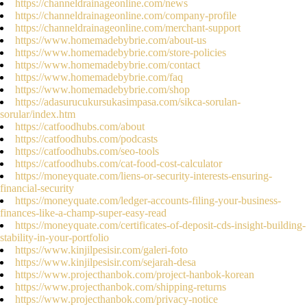
https://channeldrainageonline.com/news
https://channeldrainageonline.com/company-profile
https://channeldrainageonline.com/merchant-support
https://www.homemadebybrie.com/about-us
https://www.homemadebybrie.com/store-policies
https://www.homemadebybrie.com/contact
https://www.homemadebybrie.com/faq
https://www.homemadebybrie.com/shop
https://adasurucukursukasimpasa.com/sikca-sorulan-
sorular/index.htm
https://catfoodhubs.com/about
https://catfoodhubs.com/podcasts
https://catfoodhubs.com/seo-tools
https://catfoodhubs.com/cat-food-cost-calculator
https://moneyquate.com/liens-or-security-interests-ensuring-
financial-security
https://moneyquate.com/ledger-accounts-filing-your-business-
finances-like-a-champ-super-easy-read
https://moneyquate.com/certificates-of-deposit-cds-insight-building-
stability-in-your-portfolio
https://www.kinjilpesisir.com/galeri-foto
https://www.kinjilpesisir.com/sejarah-desa
https://www.projecthanbok.com/project-hanbok-korean
https://www.projecthanbok.com/shipping-returns
https://www.projecthanbok.com/privacy-notice