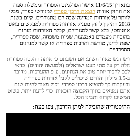
בתאריך 11/6/15 אישר הפרלמנט הספרדי וממשלת ספרד
את החוק אודות
הוצאת דרכון ספרדי
למגורשי ספרד, מבלי
לוותר על אזרחות המדינה שבה הם מתגוררים. קיום בשנת
2018 התיקון לחוק מעניק אזרחות ספרדית למבקשים באופן
אוטומטי, בלא קשר למגוריהם, קבלת האזרחות מותנת
בהוכחת מעמדם באמצעות שמות משפחה, שפה ספרדית,
שפת לדינו, מורשת ותרבות ספרדית או קשר למנהגים
הספרדיים.
ויש דגש מאוד חשוב: אם חשבתם כי אותה החלטה ספרדית
חלה רק על מתי מעט ישראלים (ולמעשה יהודים), כדאי
לכם להכיר יותר טוב את הנתונים. ע"פ ההערכות, מדובר
ב-3.5 מיליון יהודים שיכולים לקבל אזרחות ספרדית
ובעקבות כך להוציא דרכון ספרדי. יכול מאוד להיות שגם
אתם נמצאים בתוך הקבוצה הזכאית. כדי לדעת יותר, פשוט
המשיכו לקרוא ותבינו הכל.
ההיסטוריה שהובילה למתן הדרכון, צפו כעת: