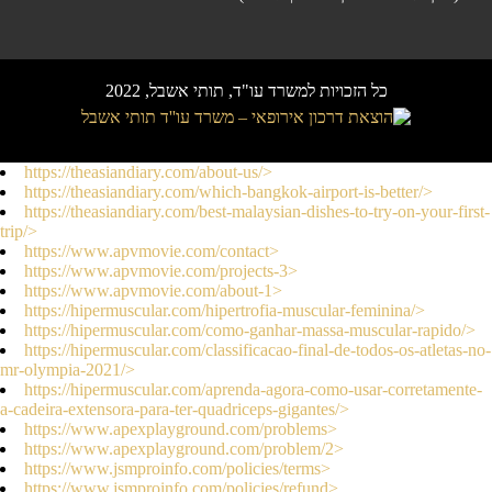
כל הזכויות למשרד עו"ד, תותי אשבל, 2022
//
https://theasiandiary.com/about-us/>
https://theasiandiary.com/which-bangkok-airport-is-better/>
https://theasiandiary.com/best-malaysian-dishes-to-try-on-your-first-
trip/>
https://www.apvmovie.com/contact>
https://www.apvmovie.com/projects-3>
https://www.apvmovie.com/about-1>
https://hipermuscular.com/hipertrofia-muscular-feminina/>
https://hipermuscular.com/como-ganhar-massa-muscular-rapido/>
https://hipermuscular.com/classificacao-final-de-todos-os-atletas-no-
mr-olympia-2021/>
https://hipermuscular.com/aprenda-agora-como-usar-corretamente-
a-cadeira-extensora-para-ter-quadriceps-gigantes/>
https://www.apexplayground.com/problems>
https://www.apexplayground.com/problem/2>
https://www.jsmproinfo.com/policies/terms>
https://www.jsmproinfo.com/policies/refund>