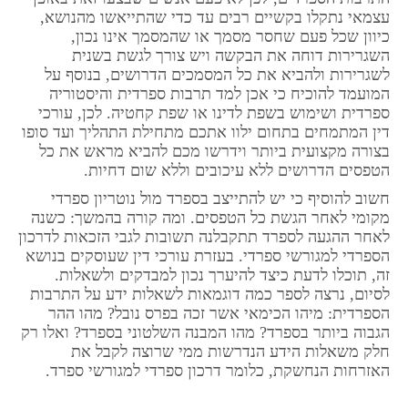
עצמאי נתקלו בקשיים רבים עד כדי שהתייאשו מהנושא,
כיוון שכל פעם שחסר מסמך או שהמסמך אינו נכון,
השגרירות דוחה את הבקשה ויש צורך לגשת בשנית
לשגרירות ולהביא את כל המסמכים הדרושים, בנוסף על
המועמד להוכיח כי אכן למד תרבות ספרדית והיסטוריה
ספרדית ושימוש בשפת לדינו או שפת קחטיה. לכן, עורכי
דין המתמחים בתחום ילוו אתכם מתחילת התהליך ועד סופו
בצורה מקצועית ביותר וידרשו מכם להביא מראש את כל
הטפסים הדרושים ללא עיכובים וללא שום דחיות.
חשוב להוסיף כי יש להתייצב בספרד מול נוטריון ספרדי
מקומי לאחר הגשת כל הטפסים. ומה קורה בהמשך: כשנה
לאחר ההגעה לספרד תתקבלנה תשובות לגבי הזכאות לדרכון
הספרדי למגורשי ספרדי. בעזרת עורכי דין שעוסקים בנושא
זה, תוכלו לדעת כיצד להיערך נכון למבדקים ולשאלות.
לסיום, נרצה לספר כמה דוגמאות לשאלות ידע על התרבות
הספרדית: מיהו הכימאי אשר זכה בפרס נובל? מהו ההר
הגבוה ביותר בספרד? מהו המבנה השלטוני בספרד? ואלו רק
חלק משאלות הידע הנדרשות ממי שרוצה לקבל את
האזרחות הנחשקת, כלומר דרכון ספרדי למגורשי ספרד.