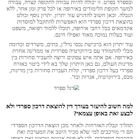
ובספרד בפרט. זו יכולה להיות עבודה לתקופה קצרה, עבודה
למשך תקופת הלימודים באירופה או לכל פרק זמן אחר, ללא
הגבלה. וכאן חשוב להדגיש עוד יתרון. יתרון נוסף ובולט
בהוצאת דרכון ספרדי הוא האפשרות להתקבל למוסדות
אקדמאים בכל רחבי אירופה, תוכלו ללמוד רפואה, משפט
ועוד בעלות נמוכה מאוד ואפילו חינם.
עוד יתרון הוא ברכישת נכסי נדל"ן, בתים, משרדים וכדומה
מבלי להתמודד עם בירוקרטיה ספרדית או ממדינה אחרת
באירופה. אם אתה איש עסקים ורוצה להעביר סחורות בין
מדינות העולם, גם כאן היתרון שלך בא לידי ביטוי כאזרח
ספרדי בעל דרכון ספרדי, קלות העברת סחורות בין מדינות,
מכס, בירוקרטיה, אגרות וכד'.
למה חשוב להיעזר בעורך דין להוצאת דרכון ספרדי ולא
?
לבצע זאת באופן עצמאי
תהליך קבלת האזרחות ולאחר מכן הוצאת הדרכון הספרדי
הם די מורכבים למי שלא מכיר היטב את המערכת ואת
התרבות הספרדים, לכן לא פעם אנשים שבצעו זאת באופן