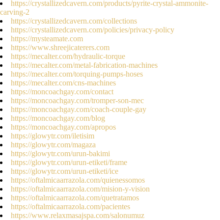
https://crystallizedcavern.com/products/pyrite-crystal-ammonite-
carving-2
https://crystallizedcavern.com/collections
https://crystallizedcavern.com/policies/privacy-policy
https://mysteamate.com
https://www.shreejicaterers.com
https://mecalter.com/hydraulic-torque
https://mecalter.com/metal-fabrication-machines
https://mecalter.com/torquing-pumps-hoses
https://mecalter.com/cns-machines
https://moncoachgay.com/contact
https://moncoachgay.com/tromper-son-mec
https://moncoachgay.com/coach-couple-gay
https://moncoachgay.com/blog
https://moncoachgay.com/apropos
https://glowytr.com/iletisim
https://glowytr.com/magaza
https://glowytr.com/urun-bakimi
https://glowytr.com/urun-etiketi/frame
https://glowytr.com/urun-etiketi/ice
https://oftalmicaarrazola.com/quienessomos
https://oftalmicaarrazola.com/mision-y-vision
https://oftalmicaarrazola.com/quetratamos
https://oftalmicaarrazola.com/pacientes
https://www.relaxmasajspa.com/salonumuz