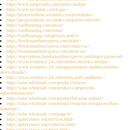
https://www.jsmproinfo.com/menu-catalog>
https://www.secontab.com/login>
https://proyectodemo.secontab.com/novedades>
https://proyectodemo.secontab.com/password/reset>
https://vardhmanpg.com/about>
https://vardhmanpg.com/rental>
https://vardhmanpg.com/privacy-policy>
https://freedomairlineexpress.com/ticket>
https://freedomairlineexpress.com/contact-us>
https://freedomairlineexpress.com/about-us>
https://reservations.freedomairlineexpress.com/forgot-password>
https://www.residence-24.com/studios-meubles-douala/>
https://www.residence-24.com/appartements-studios-meubles-
akwa-douala/>
https://www.residence-24.com/terms-and-conditions/>
https://solar-wholesale.com/product/victron/>
https://solar-wholesale.com/product-category/kit-
autoconsomacion/>
https://solar-wholesale.com/product/kit-solar-aislada/>
https://solar-wholesale.com/product/estacion-energia-ecoflow-
deltamax/>
https://solar-wholesale.com/page/4/>
https://galaxylawn.org/services.html>
https://galaxylawn.org/contactus.html>
https://galaxylawn.org/about.html>